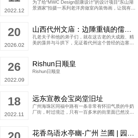
为了给“MWC Design韶康设计”的设计项目“东山湖
景酒家”拍摄一系列老洋房做室内装饰画，让我有机
2022.12
会认真拍了一趟东山老洋房。
山西代州文庙：边陲重镇的儒学传承——文庙摄影 作品分享
20
孔老夫子和他的弟子们，就在这古老的大成殿、精
美的藻井与斗拱下，见证着代州这个曾经的边塞重
2026.02
镇，在儒学传承中发挥着独特作用，任世界斗转星
移，这里却岁月静好。
Rishun日顺皇
26
Rishun日顺皇
2022.09
远东宣教会宝岗堂旧址
18
广州海珠区同福中路有一条非常有怀旧气质的牛奶
厂街，时过境迁，只有一百多米的街里面已然没有
2022.11
了牛奶厂，只有一座“佛世界”素食馆、相邻的“福善
堂”，和一间小小的旧书店，皱纹很深的岁月感。
花香鸟语水亭幽-广州 兰圃 | 园林景观摄影 建筑摄影作品
20