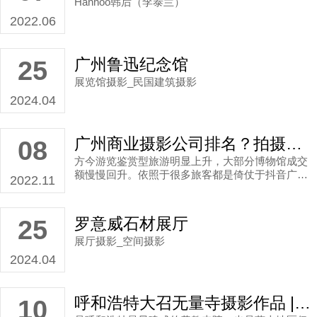
Hanhoo韩后（李泰兰）
2022.06
广州鲁迅纪念馆
25
展览馆摄影_民国建筑摄影
2024.04
广州商业摄影公司排名？拍摄博物馆摄影作品找木马映画
08
方今游览鉴赏型旅游明显上升，大部分博物馆成交
额慢慢回升。依照于很多旅客都是倚仗于抖音广告
2022.11
乃至旅行团报名约好博物馆。博物馆照片商业摄影
显得很重要。广州商业摄影公司排名？
罗意威石材展厅
25
展厅摄影_空间摄影
2024.04
呼和浩特大召无量寺摄影作品 | 宗教建筑摄影
10