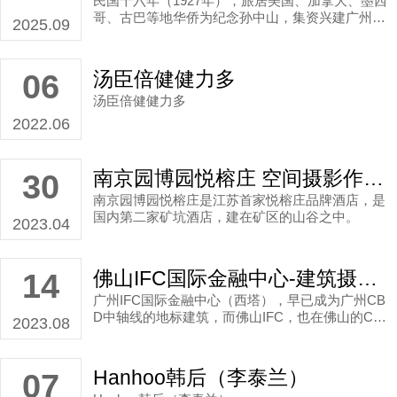
民国十六年（1927年），旅居美国、加拿大、墨西
哥、古巴等地华侨为纪念孙中山，集资兴建广州市
2025.09
立中山图书馆，由林克明教授设计。
汤臣倍健健力多
06
汤臣倍健健力多
2022.06
南京园博园悦榕庄 空间摄影作品 | 南京酒店考察
30
南京园博园悦榕庄是江苏首家悦榕庄品牌酒店，是
国内第二家矿坑酒店，建在矿区的山谷之中。
2023.04
佛山IFC国际金融中心-建筑摄影 | 佛山万科
14
广州IFC国际金融中心（西塔），早已成为广州CB
D中轴线的地标建筑，而佛山IFC，也在佛山的CBD
2023.08
拔地而起!
Hanhoo韩后（李泰兰）
07