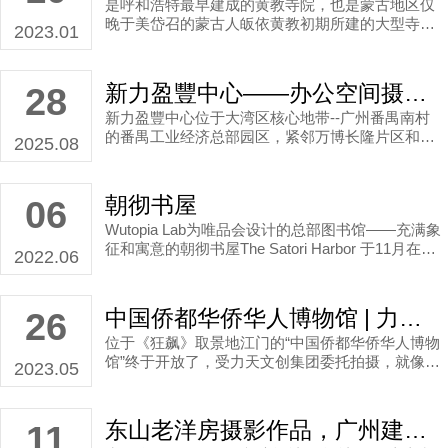
是呼和浩特最早建成的黄教寺院，也是蒙古地区仅
晚于美岱召的蒙古人皈依黄教初期所建的大型寺院
2023.01
之一，全国文物保护单位。
新力盈豐中心——办公空间摄影 作品分享
28
新力盈豐中心位于大湾区核心地带--广州番禺南村
的番禺工业经济总部园区，紧邻万博长隆片区和番
2025.08
禺节能科技园。
朝彻书屋
06
Wutopia Lab为唯品会设计的总部图书馆——充满象
征和寓意的朝彻书屋The Satori Harbor 于11月在广
2022.06
州落成。朝彻出自《庄子·大宗师》，是道家修炼的
一层境界，指透彻通达，有如朝阳遍照。于是俞挺
先创造一个好物，把图书馆变成精巧复杂的人间世
中国侨都华侨华人博物馆 | 力天文创集团 空间摄影作品
26
的一个抽象的港口城市；并进一步引导寄居其间的
位于《狂飙》取景地江门的“中国侨都华侨华人博物
读者通过阅读以及体验能悟达妙道外物，最后能作
馆”终于开放了，受力天文创集团委托拍摄，就像走
逍遥游。朝彻书屋其实就是个寓意人生修行的象征
2023.05
进了一部海外华侨的奋斗史。
主义场所。
东山老洋房摄影作品，广州建筑摄影师倾心分享
11