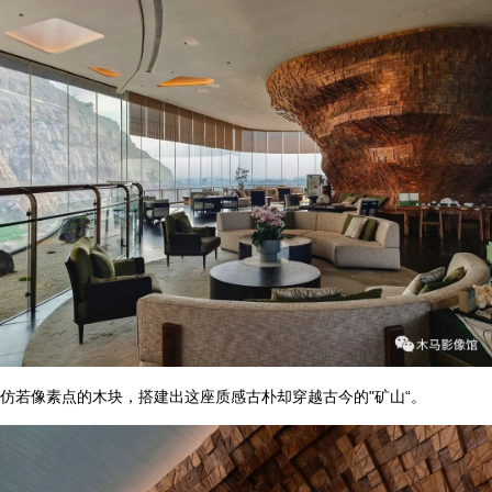
仿若像素点的木块，搭建出这座质感古朴却穿越古今的"矿山“。