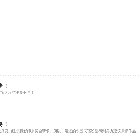
务！
方案为示范事例分享！
务！
抉择卖力建筑摄影师来契合请求。所以，清远的农园民宿盼望得到卖力建筑摄影作品，