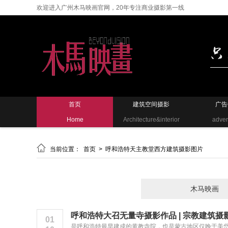
欢迎进入广州木马映画官网，20年专注商业摄影第一线
首页
建筑空间摄影
广告
Home
Architecture&interior
adver

当前位置：
首页
>
呼和浩特天主教堂西方建筑摄影图片
木马映画
呼和浩特大召无量寺摄影作品 | 宗教建筑摄
01
是呼和浩特最早建成的黄教寺院，也是蒙古地区仅晚于美