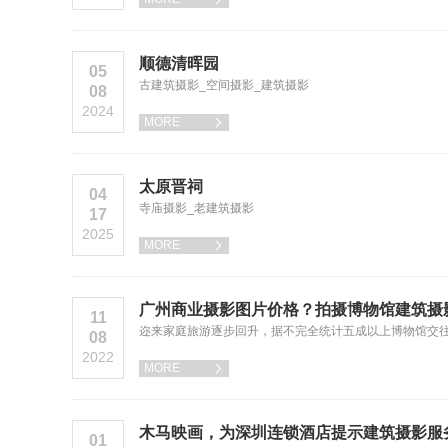
顺德清晖园
05
古建筑摄影_空间摄影_建筑摄影
08
2024
MORE

太原晋祠
04
寺庙摄影_老建筑摄影
17
2025
MORE

广州商业摄影图片价格？拍摄博物馆建筑摄
11
迩来家庭旅游逐步回升，据不完全统计五成以上博物馆交
08
2022
MORE

木马映画，为深圳连锁酒店提示建筑摄影服
01