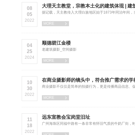
大理天主教堂，宗教本土化的建筑体现 | 建
08
据记载，天主教传入大理白族地区始于1873年同治年间
05
2022
MORE

顺德碧江金楼
04
老建筑摄影_空间摄影
25
2024
MORE

在商业摄影师的镜头中，符合推广需求的学
10
商业摄影不仅仅是简单的拍摄行为，更是传播商品信息、
30
2022
MORE

远东宣教会宝岗堂旧址
11
广州海珠区同福中路有一条非常有怀旧气质的牛奶厂街，时
18
2022
MORE
