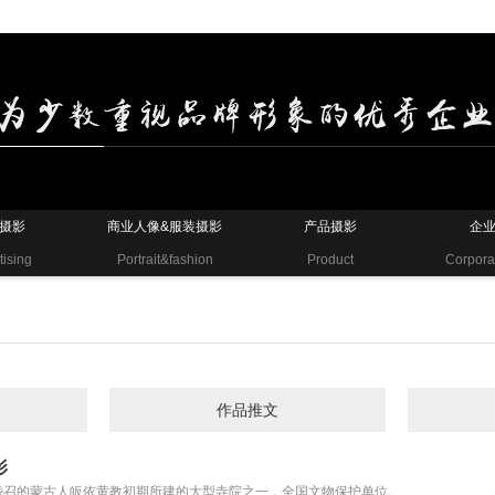
摄影
商业人像&服装摄影
产品摄影
企
tising
Portrait&fashion
Product
Corpora
作品推文
影
岱召的蒙古人皈依黄教初期所建的大型寺院之一，全国文物保护单位。