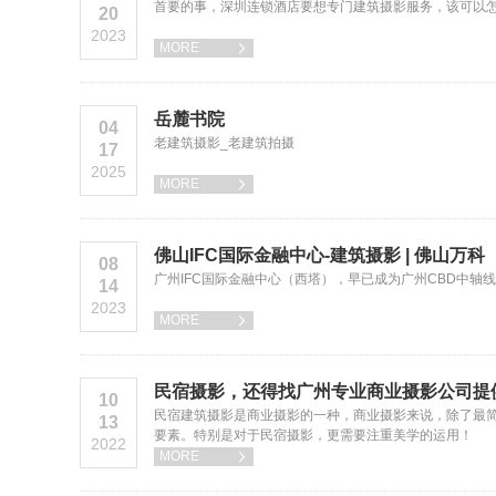
首要的事，深圳连锁酒店要想专门建筑摄影服务，该可以
20
2023
MORE

岳麓书院
04
老建筑摄影_老建筑拍摄
17
2025
MORE

佛山IFC国际金融中心-建筑摄影 | 佛山万科
08
广州IFC国际金融中心（西塔），早已成为广州CBD中轴线
14
2023
MORE

民宿摄影，还得找广州专业商业摄影公司提
10
民宿建筑摄影是商业摄影的一种，商业摄影来说，除了最
13
要素。特别是对于民宿摄影，更需要注重美学的运用！
2022
MORE
