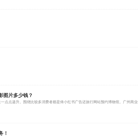
影图片多少钱？
往一点点递升。围绕比较多消费者都是倚小红书广告还旅行网站预约博物馆。广州商业
务！