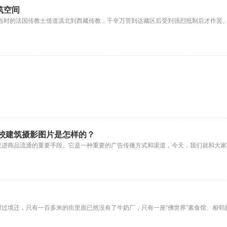
筑空间
，当时的法国传教士借道滇北到西藏传教，千辛万苦到达藏区后受到强烈抵制后才作罢
校建筑摄影图片是怎样的？
促进商品流通的重要手段。它是一种重要的广告传播方式和渠道，今天，我们就和大家
过境迁，只有一百多米的街里面已然没有了牛奶厂，只有一座“佛世界”素食馆、相邻的