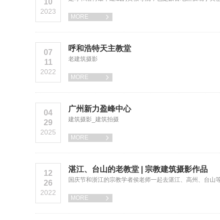
10
2023
MORE

呼和浩特天主教堂
07
老建筑摄影
11
2022
MORE

广州新力盈峰中心
04
建筑摄影_建筑拍摄
29
2025
MORE

湛江、台山的老教堂 | 宗教建筑摄影作品
12
国庆节和浙江的宗教学者侯老师一起去湛江、高州、台山
26
2022
MORE
