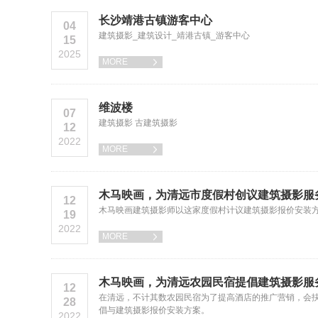
长沙靖港古镇游客中心
04
建筑摄影_建筑设计_靖港古镇_游客中心
15
2025
MORE

维波楼
07
建筑摄影 古建筑摄影
12
2022
MORE

木马映画，为清远市度假村创议建筑摄影服
12
木马映画建筑摄影师以这家度假村计议建筑摄影报价安装
19
2022
MORE

木马映画，为清远农园民宿提倡建筑摄影服
12
在清远，不计其数农园民宿为了提高酒店的推广营销，会
28
倡与建筑摄影报价安装方案。
2022