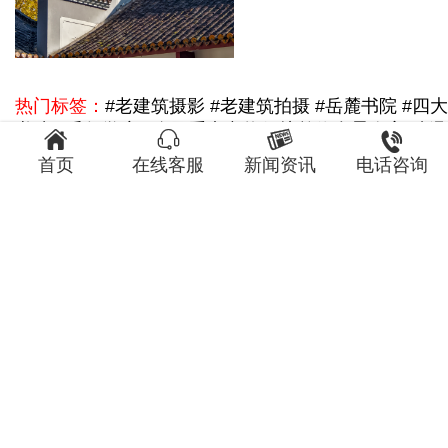
热门标签：
#老建筑摄影 #老建筑拍摄 #岳麓书院 #四大
书院 #千年学府 #全国重点文物保护单位
合景泰富-臻




铸图书馆
图书馆摄影设计费用
合景泰富臻溋名铸图书馆
首页
在线客服
新闻资讯
电话咨询
影获奖作品
书展摄影
上一条：
广州鲁迅纪念馆
下一条：
无锡寄畅园
获取底价，咨询了解更多服务细节
不如跟摄影师聊一聊吧135-0001-1220