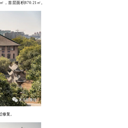
，首层面积870.21㎡。
过修复。