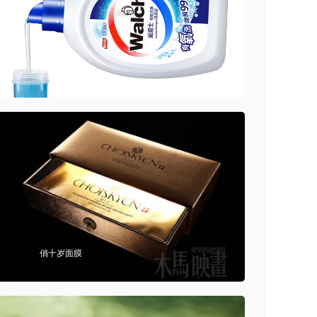
威露士产品摄影
俏十岁面膜