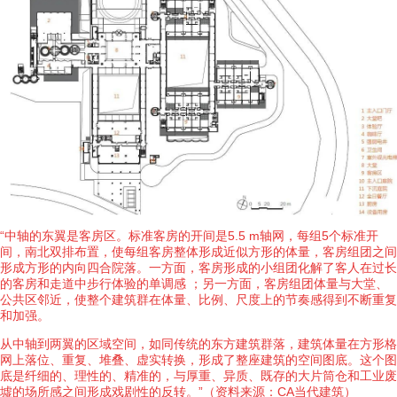
“中轴的东翼是客房区。标准客房的开间是5.5 m轴网，每组5个标准开
间，南北双排布置，使每组客房整体形成近似方形的体量，客房组团之间
形成方形的内向四合院落。一方面，客房形成的小组团化解了客人在过长
的客房和走道中步行体验的单调感 ；另一方面，客房组团体量与大堂、
公共区邻近，使整个建筑群在体量、比例、尺度上的节奏感得到不断重复
和加强。
从中轴到两翼的区域空间，如同传统的东方建筑群落，建筑体量在方形格
网上落位、重复、堆叠、虚实转换，形成了整座建筑的空间图底。这个图
底是纤细的、理性的、精准的，与厚重、异质、既存的大片筒仓和工业废
墟的场所感之间形成戏剧性的反转。”（资料来源：CA当代建筑）