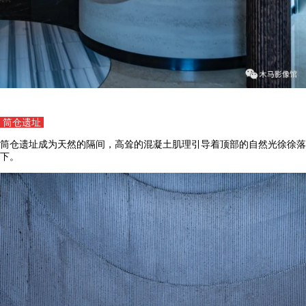
筒仓遗址
筒仓遗址成为天然的隔间，高耸的混凝土肌理引导着顶部的自然光徐徐落
下。