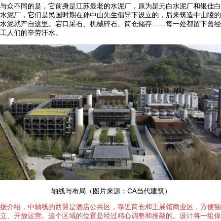
与众不同的是，它前身是江苏最老的水泥厂，原为昆元白水泥厂和银佳白
水泥厂，它们是民国时期在孙中山先生倡导下设立的，后来筑造中山陵的
水泥就产自这里。宕口采石、机械碎石、筒仓储存……每一处都留下曾经
工人们的辛劳汗水。
轴线与布局（图片来源：CA当代建筑）
据介绍，中轴线的西翼是酒店公共区，靠近筒仓和主展馆商业区，方便独
立、开放运营。这个区域的位置是经过精心调整和推敲的。设计将一组保