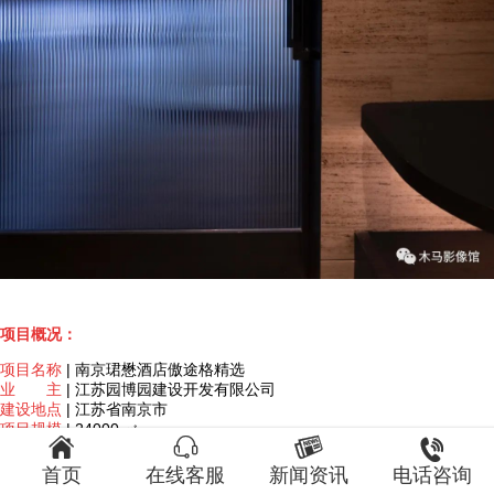
项目概况：
项目名称
| 南京珺懋酒店傲途格精选
业 主
| 江苏园博园建设开发有限公司
建设地点
| 江苏省南京市
项目规模
| 24000 ㎡




客房数量
| 120间
酒店管理公司
| 万豪国际酒店管理有限公司
首页
在线客服
新闻资讯
电话咨询
建筑设计
| 中国建筑设计研究院本土设计研究中心