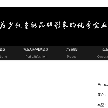
摄影
商业人像&服装摄影
产品摄影
企
tising
Portrait&fashion
Product
Corpora
Eco
简介：
类型：