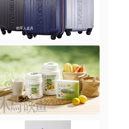
稻草人皮具
Amway纽崔莱